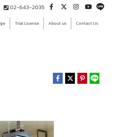
02-643-2035
dge
Trial License
About us
Contact Us