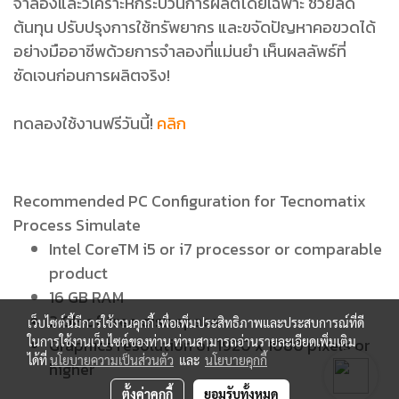
จำลองและวิเคราะห์กระบวนการผลิตโดยเฉพาะ ช่วยลด
ต้นทุน ปรับปรุงการใช้ทรัพยากร และขจัดปัญหาคอขวดได้
อย่างมืออาชีพด้วยการจำลองที่แม่นยำ เห็นผลลัพธ์ที่
ชัดเจนก่อนการผลิตจริง!
ทดลองใช้งานฟรีวันนี้!
คลิก
Recommended PC Configuration for Tecnomatix
Process Simulate
Intel CoreTM i5 or i7 processor or comparable
product
16 GB RAM
2 GB of free disk space
เว็บไซต์นี้มีการใช้งานคุกกี้ เพื่อเพิ่มประสิทธิภาพและประสบการณ์ที่ดี
Graphics resolution of 1920 x 1080 pixels or
ในการใช้งานเว็บไซต์ของท่าน ท่านสามารถอ่านรายละเอียดเพิ่มเติม
ได้ที่
นโยบายความเป็นส่วนตัว
และ
นโยบายคุกกี้
higher
ตั้งค่าคุกกี้
ยอมรับทั้งหมด