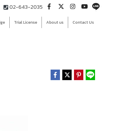
02-643-2035
dge
Trial License
About us
Contact Us