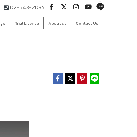
02-643-2035
dge
Trial License
About us
Contact Us