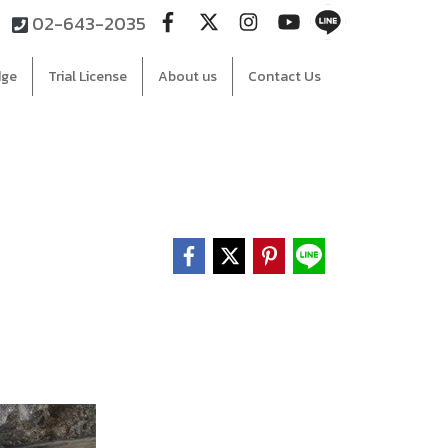
02-643-2035
dge
Trial License
About us
Contact Us