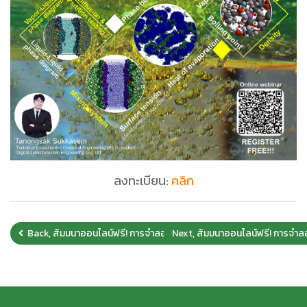
ลงทะเบียน:
คลิก
Back, สัมมนาออนไลน์ฟรี! การจำลองโมเลกุลหลายระดับสำหรับระบบหลา
Next, สัมมนาออนไลน์ฟรี! การจำล