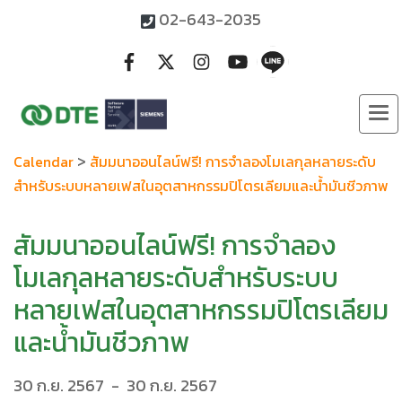
02-643-2035
>
Calendar
สัมมนาออนไลน์ฟรี! การจำลองโมเลกุลหลายระดับ
สำหรับระบบหลายเฟสในอุตสาหกรรมปิโตรเลียมและน้ำมันชีวภาพ
สัมมนาออนไลน์ฟรี! การจำลอง
โมเลกุลหลายระดับสำหรับระบบ
หลายเฟสในอุตสาหกรรมปิโตรเลียม
และน้ำมันชีวภาพ
30 ก.ย. 2567
-
30 ก.ย. 2567