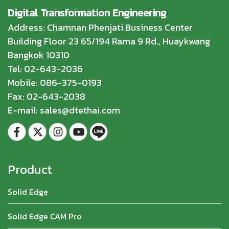
Digital Transformation Engineering
Address: Chamnan Phenjati Business Center
Building Floor 23 65/194 Rama 9 Rd., Huaykwang
Bangkok 10310
Tel: 02-643-2036
Mobile: 086-375-0193
Fax: 02-643-2038
E-mail: sales@dtethai.com
Product
Solid Edge
Solid Edge CAM Pro