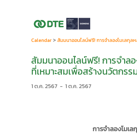
>
Calendar
สัมมนาออนไลน์ฟรี! การจำลองโมเลกุลหล
สัมมนาออนไลน์ฟรี! การจำลอ
ที่เหมาะสมเพื่อสร้างนวัตกรรม
1 ต.ค. 2567
-
1 ต.ค. 2567
การจำลองโมเลกุ