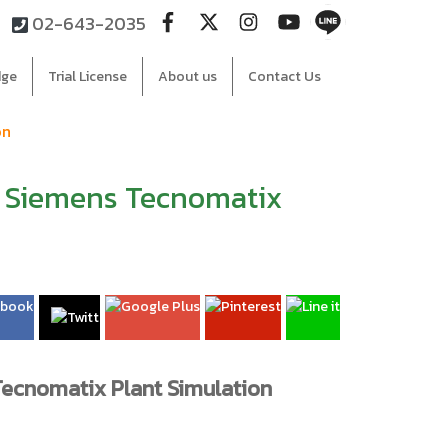
02-643-2035
dge
Trial License
About us
Contact Us
on
ใน Siemens Tecnomatix
 Tecnomatix Plant Simulation