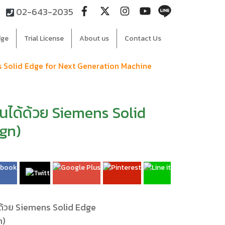
02-643-2035
dge
Trial License
About us
Contact Us
ns Solid Edge for Next Generation Machine
 นได้ด้วย Siemens Solid
ign)
้ด้วย Siemens Solid Edge
n)